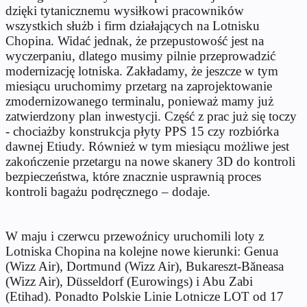
dzięki tytanicznemu wysiłkowi pracowników
wszystkich służb i firm działających na Lotnisku
Chopina. Widać jednak, że przepustowość jest na
wyczerpaniu, dlatego musimy pilnie przeprowadzić
modernizację lotniska. Zakładamy, że jeszcze w tym
miesiącu uruchomimy przetarg na zaprojektowanie
zmodernizowanego terminalu, ponieważ mamy już
zatwierdzony plan inwestycji. Część z prac już się toczy
- chociażby konstrukcja płyty PPS 15 czy rozbiórka
dawnej Etiudy. Również w tym miesiącu możliwe jest
zakończenie przetargu na nowe skanery 3D do kontroli
bezpieczeństwa, które znacznie usprawnią proces
kontroli bagażu podręcznego – dodaje.
W maju i czerwcu przewoźnicy uruchomili loty z
Lotniska Chopina na kolejne nowe kierunki: Genua
(Wizz Air), Dortmund (Wizz Air), Bukareszt-Băneasa
(Wizz Air), Düsseldorf (Eurowings) i Abu Zabi
(Etihad). Ponadto Polskie Linie Lotnicze LOT od 17