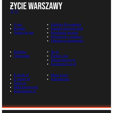
O nas
Polityka Prywatności
Kontakt
Zmiana ustawień zgód
Napisz do nas
Regulamin serwisu
Informacje o nadawcy
Deklaracja dostępności
Reklama
Rp.pl
Ogłoszenia
Parkiet.com
Wiescirolnicze.pl
Konferencje.rp.pl
E-kiosk.pl
Mapa strony
E-gazety.pl
Kalendarium
Nexto.pl
Mała księgowość
Kancelarierp.pl