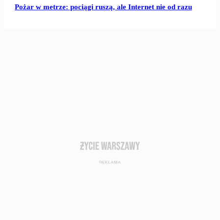
Pożar w metrze: pociągi ruszą, ale Internet nie od razu