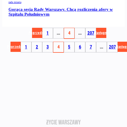
rada miasta
Gorąca sesja Rady Warszawy. Chcą rozliczenia afery w
Szpitalu Południowym
1
...
4
...
207
Poprzednia
Następna
1
2
3
4
5
6
7
...
207
Poprzednia
Następ