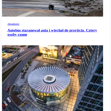
Aktualności
Autobus staranował auta i wjechał do przejścia. Cztery
osoby ranne