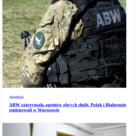
Aktualności
ABW zatrzymała agentów obcych służb. Polak i Białorusin
szpiegowali w Warszawie