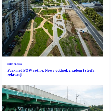
zieleń miejska
Park nad POW rośnie. Nowy odcinek z sadem i strefą
rekreacji