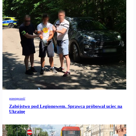
przestępczość
Zabójstwo pod Legionowem. Sprawca próbował uciec na
Ukrainę