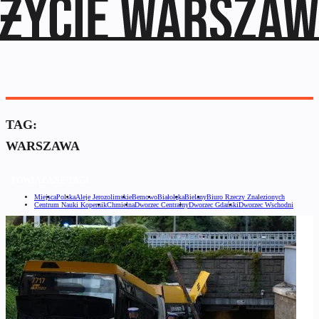
TAG:
WARSZAWA
POWIĄZANE TAGI
Miejsca
Polska
Aleje Jerozolimskie
Bemowo
Białołęka
Bielany
Biuro Rzeczy Znalezionych
Centrum Nauki Kopernik
Chmielna
Dworzec Centralny
Dworzec Gdański
Dworzec Wschodni