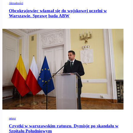
Aktualności
Obcokrajowiec włamał się do wojskowej uczelni w
Warszawie. Sprawę bada ABW
ratusz
Czystki w warszawskim ratuszu. Dymisje po skandalu w
Szpitalu Południowym