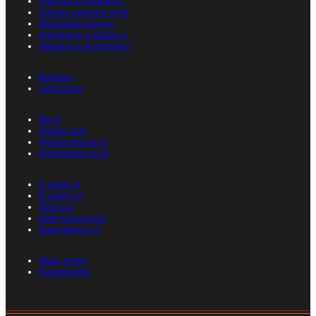
Polityka Prywatności
Zmiana ustawień zgód
Regulamin serwisu
Informacje o nadawcy
Deklaracja dostępności
Reklama
Ogłoszenia
Rp.pl
Parkiet.com
Wiescirolnicze.pl
Konferencje.rp.pl
E-kiosk.pl
E-gazety.pl
Nexto.pl
Mała księgowość
Kancelarierp.pl
Mapa strony
Kalendarium