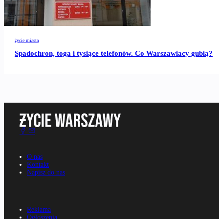
życie miasta
Spadochron, toga i tysiące telefonów. Co Warszawiacy gubią?
O nas
Kontakt
Napisz do nas
Reklama
Ogłoszenia