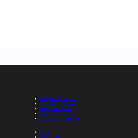
Polityka Prywatności
Zmiana ustawień zgód
Regulamin serwisu
Informacje o nadawcy
Deklaracja dostępności
Rp.pl
Parkiet.com