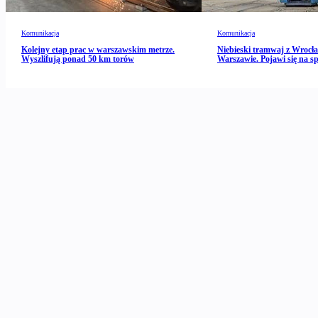
Komunikacja
Komunikacja
Kolejny etap prac w warszawskim metrze.
Niebieski tramwaj z Wrocł
Wyszlifują ponad 50 km torów
Warszawie. Pojawi się na spe