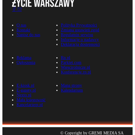
O nas
Polityka Prywatności
Kontakt
Zmiana ustawień zgód
Napisz do nas
Regulamin serwisu
Informacje o nadawcy
Deklaracja dostępności
Reklama
Rp.pl
Ogłoszenia
Parkiet.com
Wiescirolnicze.pl
Konferencje.rp.pl
E-kiosk.pl
Mapa strony
E-gazety.pl
Kalendarium
Nexto.pl
Mała księgowość
Kancelarierp.pl
© Copyright by GREMI MEDIA SA