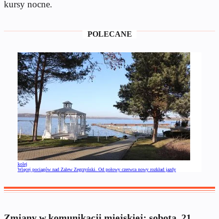
kursy nocne.
POLECANE
kolej
Więcej pociągów nad Zalew Zegrzyński. Od połowy czerwca nowy rozkład jazdy
Zmiany w komunikacji miejskiej: sobota, 21