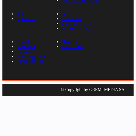
Deklaracja dostępności
Reklama
Rp.pl
Ogłoszenia
Parkiet.com
Wiescirolnicze.pl
Konferencje.rp.pl
E-kiosk.pl
Mapa strony
E-gazety.pl
Kalendarium
Nexto.pl
Mała księgowość
Kancelarierp.pl
© Copyright by GREMI MEDIA SA