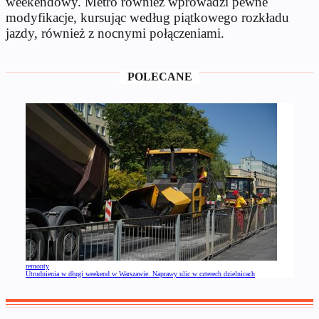
weekendowy. Metro również wprowadzi pewne
modyfikacje, kursując według piątkowego rozkładu
jazdy, również z nocnymi połączeniami.
POLECANE
remonty
Utrudnienia w długi weekend w Warszawie. Naprawy ulic w czterech dzielnicach