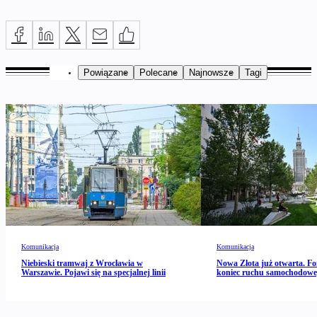
Powiązane
Polecane
Najnowsze
Tagi
Komunikacja
Komunikacja
Niebieski tramwaj z Wrocławia w
Nowa Złota już otwarta. Fo
Warszawie. Pojawi się na specjalnej linii
koniec ruchu samochodow