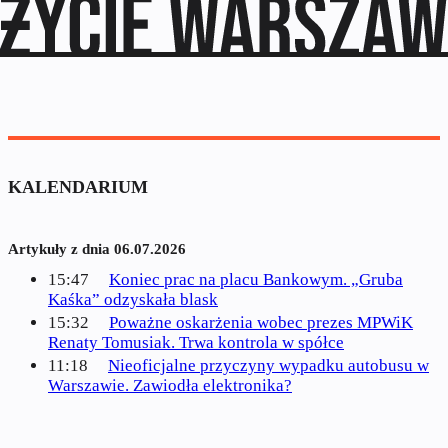
KALENDARIUM
Artykuły z dnia 06.07.2026
15:47
Koniec prac na placu Bankowym. „Gruba
Kaśka” odzyskała blask
15:32
Poważne oskarżenia wobec prezes MPWiK
Renaty Tomusiak. Trwa kontrola w spółce
11:18
Nieoficjalne przyczyny wypadku autobusu w
Warszawie. Zawiodła elektronika?