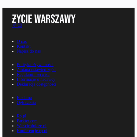
O nas
Kontakt
Napisz do nas
Polityka Prywatności
Zmiana ustawień zgód
Regulamin serwisu
Informacje o nadawcy
Deklaracja dostępności
Reklama
Ogłoszenia
Rp.pl
Parkiet.com
Wiescirolnicze.pl
Konferencje.rp.pl