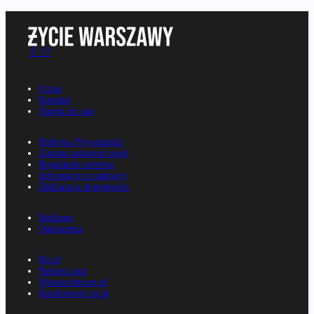
O nas
Kontakt
Napisz do nas
Polityka Prywatności
Zmiana ustawień zgód
Regulamin serwisu
Informacje o nadawcy
Deklaracja dostępności
Reklama
Ogłoszenia
Rp.pl
Parkiet.com
Wiescirolnicze.pl
Konferencje.rp.pl