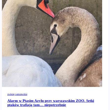
zwierzę warszawskie
Alarm w Ptasim Azylu przy warszawskim ZOO. Setki
ptaków trafiają tam… niepotrzebnie