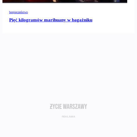
bezpieczeństwo
Pięć kilogramów marihuany w bagażniku