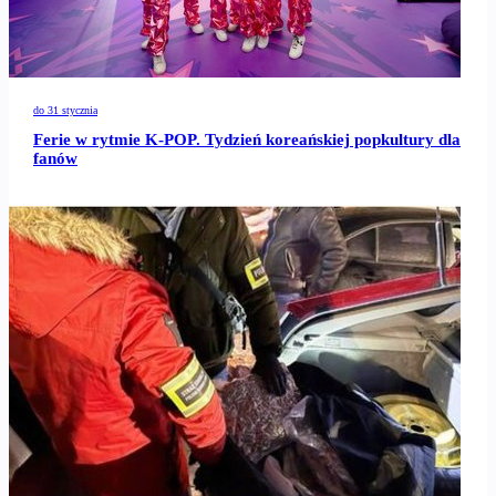
do 31 stycznia
Ferie w rytmie K-POP. Tydzień koreańskiej popkultury dla
fanów