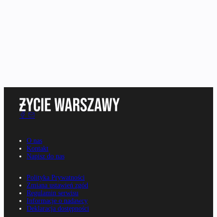
O nas
Kontakt
Napisz do nas
Polityka Prywatności
Zmiana ustawień zgód
Regulamin serwisu
Informacje o nadawcy
Deklaracja dostępności