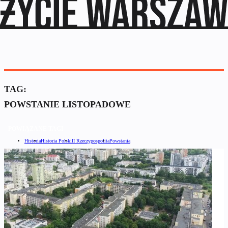
TAG:
POWSTANIE LISTOPADOWE
POWIĄZANE TAGI
Historia
Historia Polski
II Rzeczypospolita
Powstania