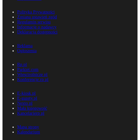
Polityka Prywatności
Zmiana ustawień zgód
Regulamin serwisu
Informacje o nadawcy
Deklaracja dostępności
Reklama
Ogłoszenia
Rp.pl
Parkiet.com
Wiescirolnicze.pl
Konferencje.rp.pl
E-kiosk.pl
E-gazety.pl
Nexto.pl
Mała księgowość
Kancelarierp.pl
Mapa strony
Kalendarium