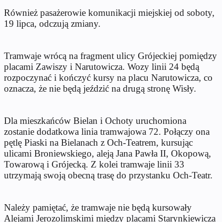
Również pasażerowie komunikacji miejskiej od soboty,
19 lipca, odczują zmiany.
Tramwaje wrócą na fragment ulicy Grójeckiej pomiędzy
placami Zawiszy i Narutowicza. Wozy linii 24 będą
rozpoczynać i kończyć kursy na placu Narutowicza, co
oznacza, że nie będą jeździć na drugą stronę Wisły.
Dla mieszkańców Bielan i Ochoty uruchomiona
zostanie dodatkowa linia tramwajowa 72. Połączy ona
pętlę Piaski na Bielanach z Och-Teatrem, kursując
ulicami Broniewskiego, aleją Jana Pawła II, Okopową,
Towarową i Grójecką. Z kolei tramwaje linii 33
utrzymają swoją obecną trasę do przystanku Och-Teatr.
Należy pamiętać, że tramwaje nie będą kursowały
Alejami Jerozolimskimi między placami Starynkiewicza