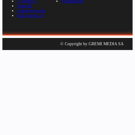
E-gazety.pl
Kalendarium
Nexto.pl
Mała księgowość
Kancelarierp.pl
© Copyright by GREMI MEDIA SA