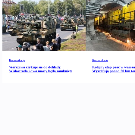
Komunikacja
Komunikacja
Warszawa szykuje się do defilady.
Kolejny etap prac w warsz
Wisłostrada i dwa mosty będą zamknięte
Wyszlifują ponad 50 km to