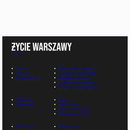
O nas
Polityka Prywatności
Kontakt
Zmiana ustawień zgód
Napisz do nas
Regulamin serwisu
Informacje o nadawcy
Deklaracja dostępności
Reklama
Rp.pl
Ogłoszenia
Parkiet.com
Wiescirolnicze.pl
Konferencje.rp.pl
E-kiosk.pl
Mapa strony