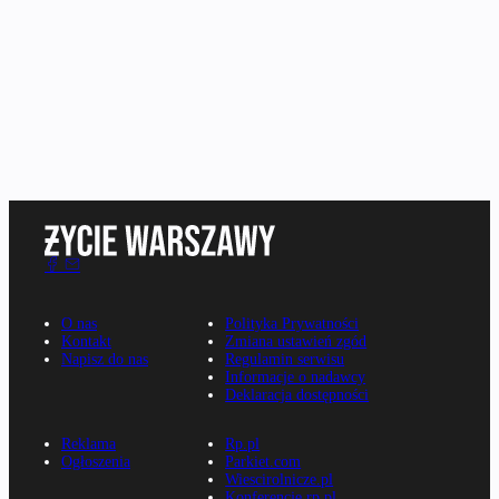
O nas
Polityka Prywatności
Kontakt
Zmiana ustawień zgód
Napisz do nas
Regulamin serwisu
Informacje o nadawcy
Deklaracja dostępności
Reklama
Rp.pl
Ogłoszenia
Parkiet.com
Wiescirolnicze.pl
Konferencje.rp.pl