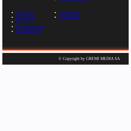
E-kiosk.pl
Mapa strony
E-gazety.pl
Kalendarium
Nexto.pl
Mała księgowość
Kancelarierp.pl
© Copyright by GREMI MEDIA SA