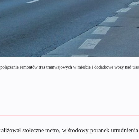
y połączenie remontów tras tramwajowych w mieście i dodatkowe wozy nad tra
raliżował stołeczne metro, w środowy poranek utrudnienia