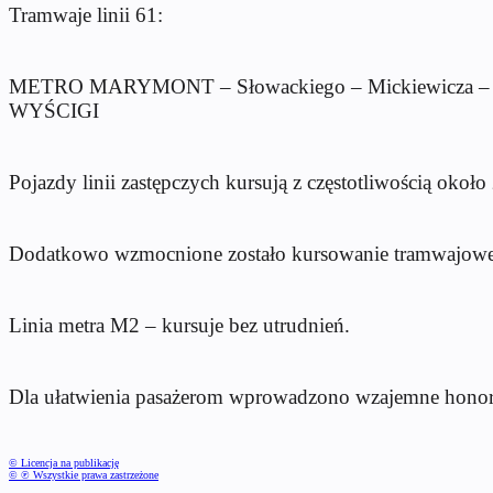
Tramwaje linii 61:
METRO MARYMONT – Słowackiego – Mickiewicza – Anders
WYŚCIGI
Pojazdy linii zastępczych kursują z częstotliwością około
Dodatkowo wzmocnione zostało kursowanie tramwajowej l
Linia metra M2 – kursuje bez utrudnień.
Dla ułatwienia pasażerom wprowadzono wzajemne honorow
© Licencja na publikację
© ℗ Wszystkie prawa zastrzeżone