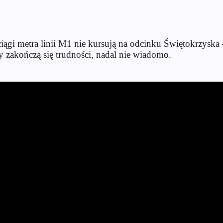
iągi metra linii M1 nie kursują na odcinku Świętokrzyska 
y zakończą się trudności, nadal nie wiadomo.