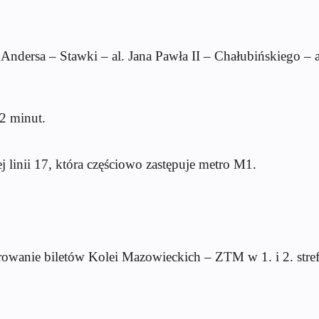
a – Stawki – al. Jana Pawła II – Chałubińskiego – al
 2 minut.
inii 17, która częściowo zastępuje metro M1.
anie biletów Kolei Mazowieckich – ZTM w 1. i 2. strefi