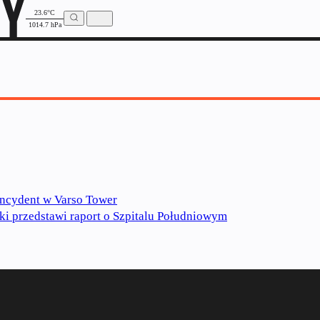
23.6°C
1014.7 hPa
ncydent w Varso Tower
i przedstawi raport o Szpitalu Południowym