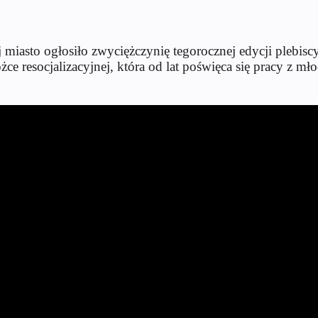
j miasto og
łosiło zwyciężczynię tegorocznej edycji plebi
ce resocjalizacyjnej, kt
óra od lat po
święca się pracy z m