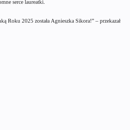
mne serce laureatki.
nk
ą Roku 2025 została Agnieszka Sikora!”
– przekaza
ł