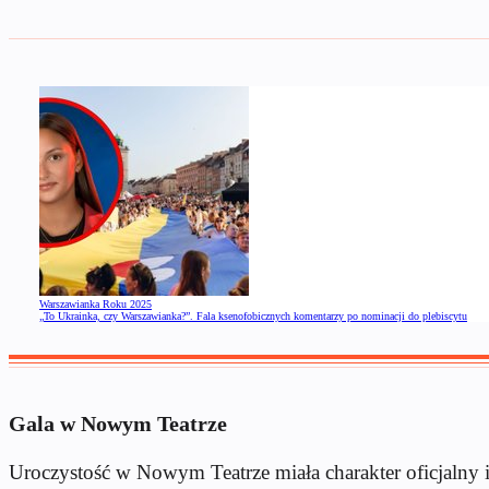
Warszawianka Roku 2025
„To Ukrainka, czy Warszawianka?”. Fala ksenofobicznych komentarzy po nominacji do plebiscytu
Gala w Nowym Teatrze
Uroczystość w Nowym Teatrze miała charakter oficjalny i 