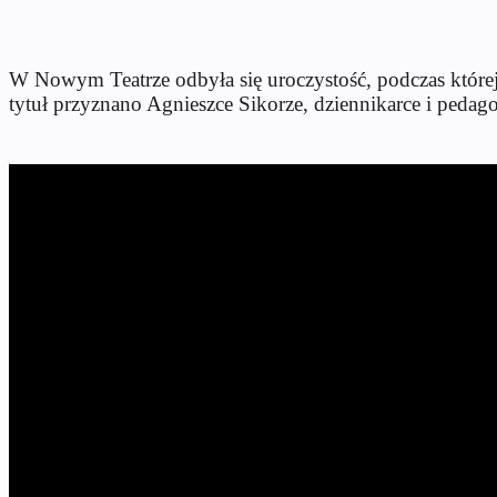
W Nowym Teatrze odbyła się uroczystość, podczas kt
óre
tytu
ł przyznano Agnieszce Sikorze, dziennikarce i pedagoż