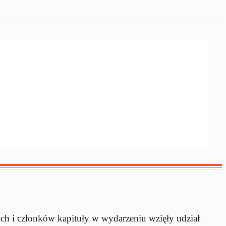
ch i członk
ów kapitu
ły w wydarzeniu wzięły udział