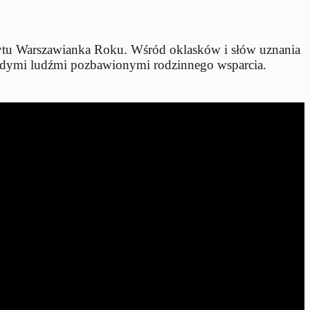
scytu Warszawianka Roku. Wśr
ód oklasków i s
ł
ów uznania
łodymi ludźmi pozbawionymi rodzinnego wsparcia.