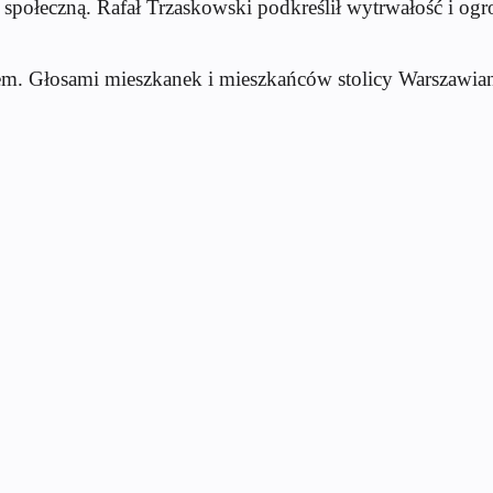
społeczną. Rafał Trzaskowski podkreślił wytrwałość i ogro
em. Głosami mieszkanek i mieszkańc
ów stolicy Warszawia