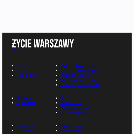
O nas
Polityka Prywatności
Kontakt
Zmiana ustawień zgód
Napisz do nas
Regulamin serwisu
Informacje o nadawcy
Deklaracja dostępności
Reklama
Rp.pl
Ogłoszenia
Parkiet.com
Wiescirolnicze.pl
Konferencje.rp.pl
E-kiosk.pl
Mapa strony
E-gazety.pl
Kalendarium