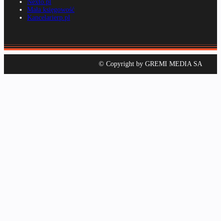
Nexto.pl
Mała księgowość
Kancelarierp.pl
© Copyright by GREMI MEDIA SA