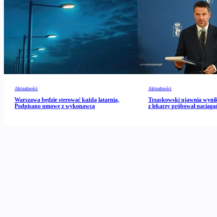
Aktualności
Aktualności
Warszawa będzie sterować każdą latarnią.
Trzaskowski ujawnia wynik
Podpisano umowę z wykonawcą
z lekarzy próbował naciągać