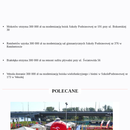
Mokotów otrzyma 300 000 zł na modernizację boisk Szkoły Podstawowej nr 191 przy ul. Bokserskiej
30
Rembertów uzyska 300 000 zł na modernizację sal gimnastycznych Szkoły Podstawowej nr 376 w
Rembertowie
Białołęka otrzyma 300 000 zł na remont sufitu pływalni przy ul. Światowida 56
Wesoła dostanie 300 000 zł na modernizację boiska wielofunkcyjnego i bieżni w SzkolePodstawowej nr
173 w Wesołej
POLECANE