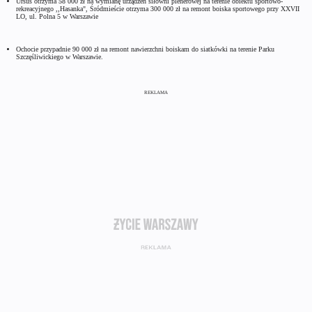
Ursus otrzyma 58 000 zł na wymianę urządzeń siłowni plenerowej na terenie obiektu sportowo-
rekreacyjnego ,,Hasanka", Śródmieście otrzyma 300 000 zł na remont boiska sportowego przy XXVII
LO, ul. Polna 5 w Warszawie
Ochocie przypadnie 90 000 zł na remont nawierzchni boiskam do siatkówki na terenie Parku
Szczęśliwickiego w Warszawie.
REKLAMA