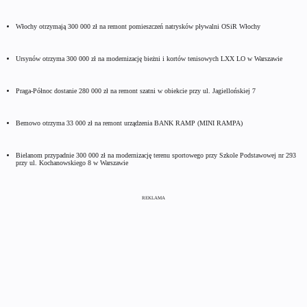
Włochy otrzymają 300 000 zł na remont pomieszczeń natrysków pływalni OSiR Włochy
Ursynów otrzyma 300 000 zł na modernizację bieżni i kortów tenisowych LXX LO w Warszawie
Praga-Północ dostanie 280 000 zł na remont szatni w obiekcie przy ul. Jagiellońskiej 7
Bemowo otrzyma 33 000 zł na remont urządzenia BANK RAMP (MINI RAMPA)
Bielanom przypadnie 300 000 zł na modernizację terenu sportowego przy Szkole Podstawowej nr 293
przy ul. Kochanowskiego 8 w Warszawie
REKLAMA