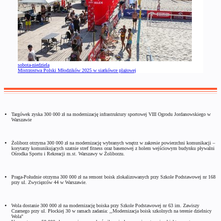
sobota-niedziela
Mistrzostwa Polski Młodzików 2025 w siatkówce plażowej
Targówek zyska 300 000 zł na modernizację infrastruktury sportowej VIII Ogrodu Jordanowskiego w
Warszawie
Żoliborz otrzyma 300 000 zł na modernizację wybranych wnętrz w zakresie powierzchni komunikacji –
korytarzy komunikujących szatnie stref fitness oraz basenowej z holem wejściowym budynku pływalni
Ośrodka Sportu i Rekreacji m.st. Warszawy w Żoliborzu.
Praga-Południe otrzyma 300 000 zł na remont boisk zlokalizowanych przy Szkole Podstawowej nr 168
przy ul. Zwycięzców 44 w Warszawie.
Wola dostanie 300 000 zł na modernizację boiska przy Szkole Podstawowej nr 63 im. Zawiszy
Czarnego przy ul. Płockiej 30 w ramach zadania: ,,Modernizacja boisk szkolnych na terenie dzielnicy
Wola"