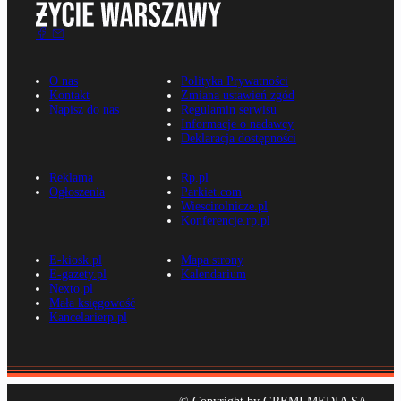
O nas
Polityka Prywatności
Kontakt
Zmiana ustawień zgód
Napisz do nas
Regulamin serwisu
Informacje o nadawcy
Deklaracja dostępności
Reklama
Rp.pl
Ogłoszenia
Parkiet.com
Wiescirolnicze.pl
Konferencje.rp.pl
E-kiosk.pl
Mapa strony
E-gazety.pl
Kalendarium
Nexto.pl
Mała księgowość
Kancelarierp.pl