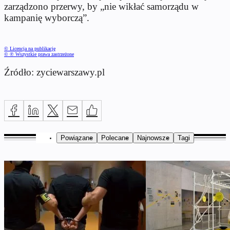
zarządzono przerwy, by „nie wikłać samorządu w
kampanię wyborczą”.
© Licencja na publikację
© ℗ Wszystkie prawa zastrzeżone
Źródło: zyciewarszawy.pl
Powiązane
Polecane
Najnowsze
Tagi