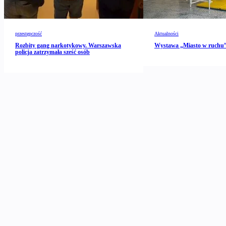
przestępczość
Aktualności
Rozbity gang narkotykowy. Warszawska
Wystawa „Miasto w ruch
policja zatrzymała sześć osób