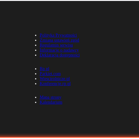
Polityka Prywatności
Zmiana ustawień zgód
Regulamin serwisu
Informacje o nadawcy
Deklaracja dostępności
Rp.pl
Parkiet.com
Wiescirolnicze.pl
Konferencje.rp.pl
Mapa strony
Kalendarium