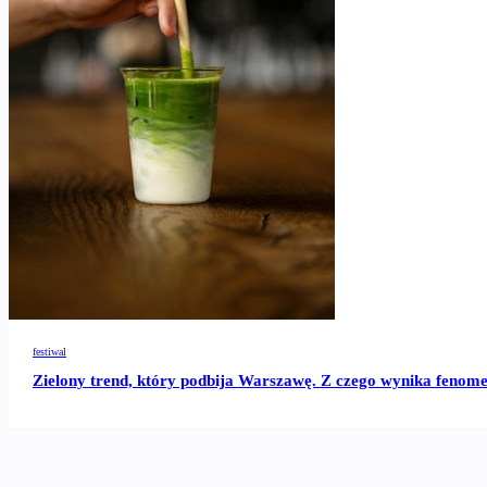
festiwal
Zielony trend, który podbija Warszawę. Z czego wynika fenom