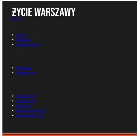
O nas
Kontakt
Napisz do nas
Reklama
Ogłoszenia
E-kiosk.pl
E-gazety.pl
Nexto.pl
Mała księgowość
Kancelarierp.pl