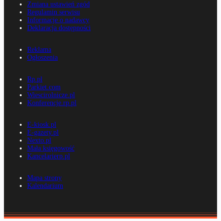
Zmiana ustawień zgód
Regulamin serwisu
Informacje o nadawcy
Deklaracja dostępności
Reklama
Ogłoszenia
Rp.pl
Parkiet.com
Wiescirolnicze.pl
Konferencje.rp.pl
E-kiosk.pl
E-gazety.pl
Nexto.pl
Mała księgowość
Kancelarierp.pl
Mapa strony
Kalendarium