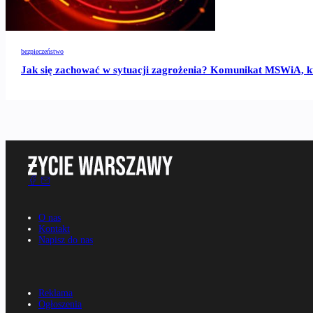
bezpieczeństwo
Jak się zachować w sytuacji zagrożenia? Komunikat MSWiA, k
O nas
Kontakt
Napisz do nas
Reklama
Ogłoszenia