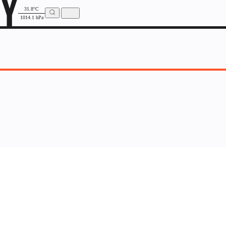
31.8°C
1014.1 hPa