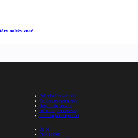
tóry należy znać
Polityka Prywatności
Zmiana ustawień zgód
Regulamin serwisu
Informacje o nadawcy
Deklaracja dostępności
Rp.pl
Parkiet.com