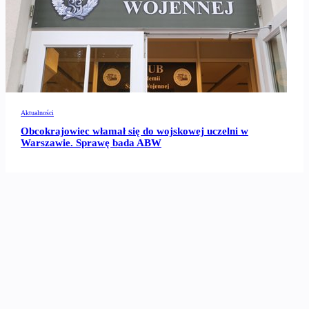
Aktualności
Obcokrajowiec włamał się do wojskowej uczelni w
Warszawie. Sprawę bada ABW