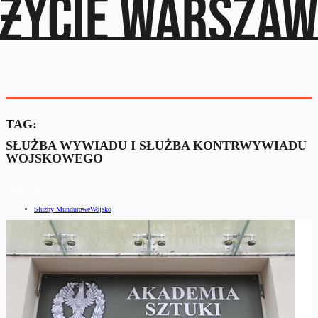
TAG:
SŁUŻBA WYWIADU I SŁUŻBA KONTRWYWIADU
WOJSKOWEGO
POWIĄZANE TAGI
Służby Mundurowe
Wojsko