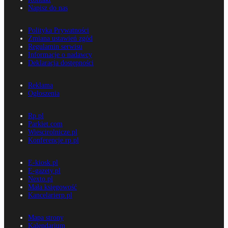
Napisz do nas
Polityka Prywatności
Zmiana ustawień zgód
Regulamin serwisu
Informacje o nadawcy
Deklaracja dostępności
Reklama
Ogłoszenia
Rp.pl
Parkiet.com
Wiescirolnicze.pl
Konferencje.rp.pl
E-kiosk.pl
E-gazety.pl
Nexto.pl
Mała księgowość
Kancelarierp.pl
Mapa strony
Kalendarium