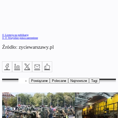
© Licencja na publikację
© ℗ Wszystkie prawa zastrzeżone
Źródło: zyciewarszawy.pl
Powiązane
Polecane
Najnowsze
Tagi