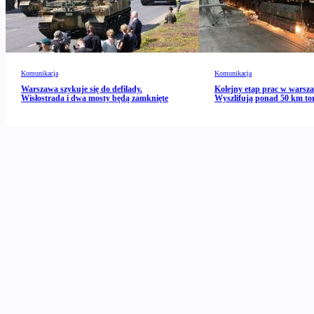
Komunikacja
Komunikacja
Warszawa szykuje się do defilady.
Kolejny etap prac w warsz
Wisłostrada i dwa mosty będą zamknięte
Wyszlifują ponad 50 km to