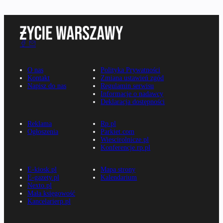
O nas
Polityka Prywatności
Kontakt
Zmiana ustawień zgód
Napisz do nas
Regulamin serwisu
Informacje o nadawcy
Deklaracja dostępności
Reklama
Rp.pl
Ogłoszenia
Parkiet.com
Wiescirolnicze.pl
Konferencje.rp.pl
E-kiosk.pl
Mapa strony
E-gazety.pl
Kalendarium
Nexto.pl
Mała księgowość
Kancelarierp.pl