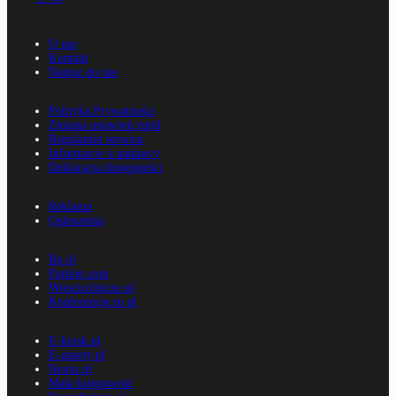
O nas
Kontakt
Napisz do nas
Polityka Prywatności
Zmiana ustawień zgód
Regulamin serwisu
Informacje o nadawcy
Deklaracja dostępności
Reklama
Ogłoszenia
Rp.pl
Parkiet.com
Wiescirolnicze.pl
Konferencje.rp.pl
E-kiosk.pl
E-gazety.pl
Nexto.pl
Mała księgowość