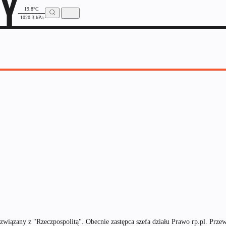
19.8°C
1020.3 hPa
wiązany z "Rzeczpospolitą". Obecnie zastępca szefa działu Prawo rp.pl. Prz