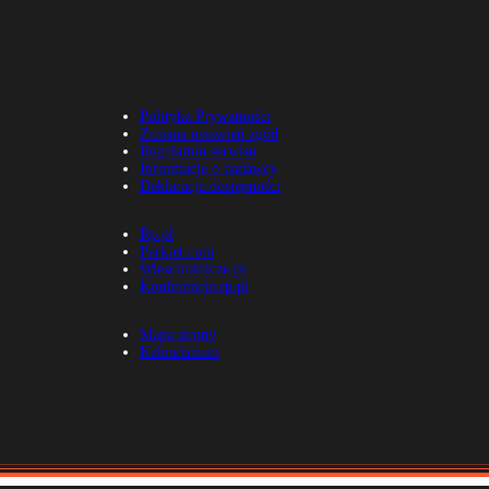
Polityka Prywatności
Zmiana ustawień zgód
Regulamin serwisu
Informacje o nadawcy
Deklaracja dostępności
Rp.pl
Parkiet.com
Wiescirolnicze.pl
Konferencje.rp.pl
Mapa strony
Kalendarium