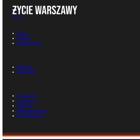
O nas
Kontakt
Napisz do nas
Reklama
Ogłoszenia
E-kiosk.pl
E-gazety.pl
Nexto.pl
Mała księgowość
Kancelarierp.pl