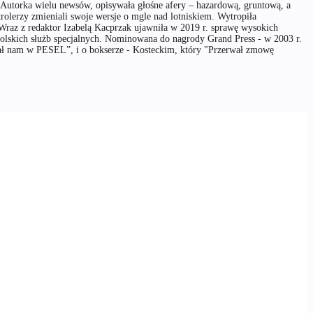
 Autorka wielu newsów, opisywała głośne afery – hazardową, gruntową, a
trolerzy zmieniali swoje wersje o mgle nad lotniskiem. Wytropiła
. Wraz z redaktor Izabelą Kacprzak ujawniła w 2019 r. sprawę wysokich
polskich służb specjalnych. Nominowana do nagrody Grand Press - w 2003 r.
lądał nam w PESEL”, i o bokserze - Kosteckim, który "Przerwał zmowę