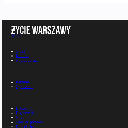
O nas
Kontakt
Napisz do nas
Reklama
Ogłoszenia
E-kiosk.pl
E-gazety.pl
Nexto.pl
Mała księgowość
Kancelarierp.pl