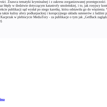
ości. Znawca tematyki kryminalnej i z zakresu zorganizowanej przestępczości.
az błędy w śledztwie dotyczącym katastrofy smoleńskiej, i to, jak rosyjscy kon
fekcie publikacji sąd wysłał po niego karetkę, która odstawiła go do więzienia
 także kulisy afery podkarpackiej i korupcyjnego układu sutenerów z ludźmi 
elą Kacprzak w plebiscycie MediaTory - za publikacje o tym jak „GetBack zag
ej.
ina