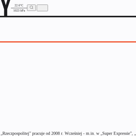
22.6°C
1023 hPa
zeczpospolitej” pracuje od 2008 r. Wcześniej - m.in. w „Super Expressie”, „