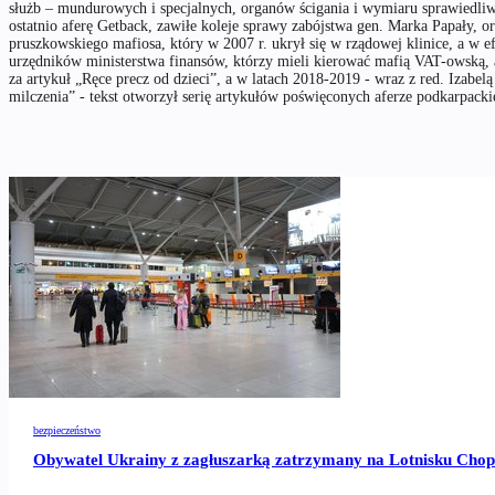
służb – mundurowych i specjalnych, organów ścigania i wymiaru sprawiedliw
ostatnio aferę Getback, zawiłe koleje sprawy zabójstwa gen. Marka Papały, or
pruszkowskiego mafiosa, który w 2007 r. ukrył się w rządowej klinice, a w e
urzędników ministerstwa finansów, którzy mieli kierować mafią VAT-owską, a
za artykuł „Ręce precz od dzieci”, a w latach 2018-2019 - wraz z red. Izab
milczenia” - tekst otworzył serię artykułów poświęconych aferze podkarpacki
NAPISZ DO AUTORA
bezpieczeństwo
Obywatel Ukrainy z zagłuszarką zatrzymany na Lotnisku Chop