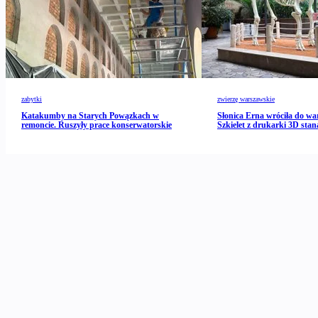
zabytki
zwierzę warszawskie
Katakumby na Starych Powązkach w
Słonica Erna wróciła do wa
remoncie. Ruszyły prace konserwatorskie
Szkielet z drukarki 3D stan