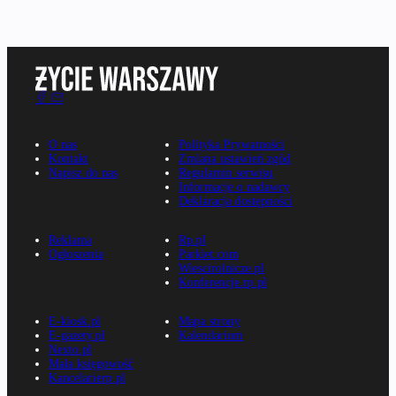
O nas
Polityka Prywatności
Kontakt
Zmiana ustawień zgód
Napisz do nas
Regulamin serwisu
Informacje o nadawcy
Deklaracja dostępności
Reklama
Rp.pl
Ogłoszenia
Parkiet.com
Wiescirolnicze.pl
Konferencje.rp.pl
E-kiosk.pl
Mapa strony
E-gazety.pl
Kalendarium
Nexto.pl
Mała księgowość
Kancelarierp.pl