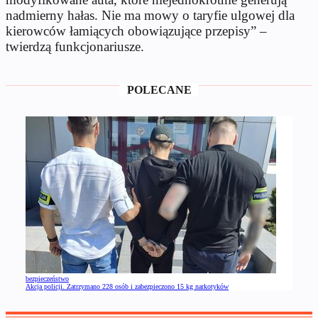
nadmierny hałas. Nie ma mowy o taryfie ulgowej dla
kierowców łamiących obowiązujące przepisy” –
twierdzą funkcjonariusze.
POLECANE
bezpieczeństwo
Akcja policji. Zatrzymano 228 osób i zabezpieczono 15 kg narkotyków