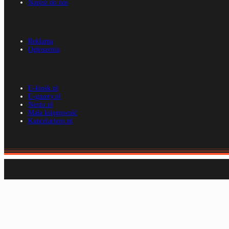
Napisz do nas
Reklama
Ogłoszenia
E-kiosk.pl
E-gazety.pl
Nexto.pl
Mała księgowość
Kancelarierp.pl