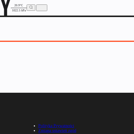
20.9°C
1022.5 hPa
Polityka Prywatności
Zmiana ustawień zgód