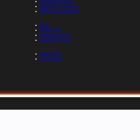
Regulamin serwisu
Informacje o nadawcy
Deklaracja dostępności
Rp.pl
Parkiet.com
Wiescirolnicze.pl
Konferencje.rp.pl
Mapa strony
Kalendarium