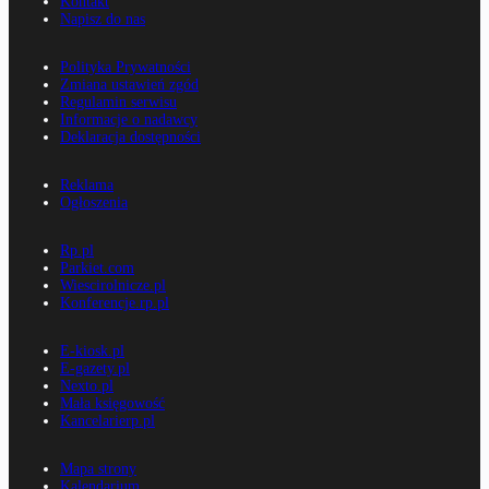
Kontakt
Napisz do nas
Polityka Prywatności
Zmiana ustawień zgód
Regulamin serwisu
Informacje o nadawcy
Deklaracja dostępności
Reklama
Ogłoszenia
Rp.pl
Parkiet.com
Wiescirolnicze.pl
Konferencje.rp.pl
E-kiosk.pl
E-gazety.pl
Nexto.pl
Mała księgowość
Kancelarierp.pl
Mapa strony
Kalendarium