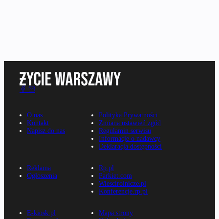
O nas
Polityka Prywatności
Kontakt
Zmiana ustawień zgód
Napisz do nas
Regulamin serwisu
Informacje o nadawcy
Deklaracja dostępności
Reklama
Rp.pl
Ogłoszenia
Parkiet.com
Wiescirolnicze.pl
Konferencje.rp.pl
E-kiosk.pl
Mapa strony