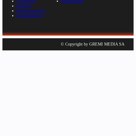
E-gazety.pl
Kalendarium
Nexto.pl
Mała księgowość
Kancelarierp.pl
© Copyright by GREMI MEDIA SA