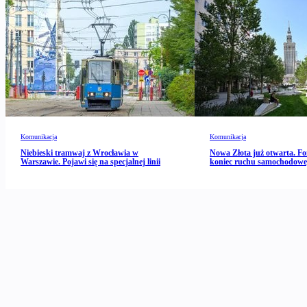
Komunikacja
Komunikacja
Niebieski tramwaj z Wrocławia w
Nowa Złota już otwarta. Fo
Warszawie. Pojawi się na specjalnej linii
koniec ruchu samochodow