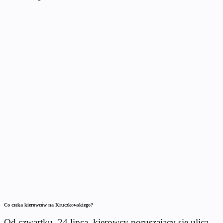
Co czeka kierowców na Kruczkowskiego?
Od czwartku, 24 lipca, kierowcy poruszający się ulicą