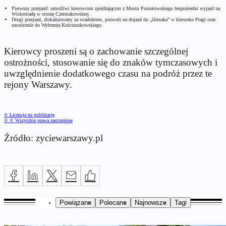
Pierwszy przejazd: umożliwi kierowcom zjeżdżającym z Mostu Poniatowskiego bezpośredni wyjazd na
Wisłostradę w stronę Czerniakowskiej.
Drugi przejazd, zlokalizowany za wiaduktem, pozwoli na dojazd do „ślimaka” w kierunku Pragi oraz
zawrócenie do Wybrzeża Kościuszkowskiego.
Kierowcy proszeni są o zachowanie szczególnej
ostrożności, stosowanie się do znaków tymczasowych i
uwzględnienie dodatkowego czasu na podróż przez te
rejony Warszawy.
© Licencja na publikację
© ℗ Wszystkie prawa zastrzeżone
Źródło: zyciewarszawy.pl
Powiązane
Polecane
Najnowsze
Tagi