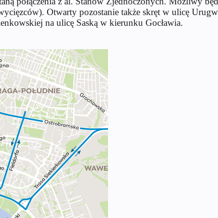
ną połączenia z al. Stanów Zjednoczonych. Możliwy będz
wycięzców). Otwarty pozostanie także skręt w ulicę Urugw
zienkowskiej na ulicę Saską w kierunku Gocławia.