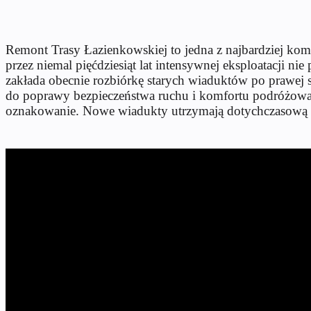
Remont Trasy Łazienkowskiej to jedna z najbardziej komp
przez niemal pięćdziesiąt lat intensywnej eksploatacji 
zakłada obecnie rozbiórkę starych wiaduktów po prawej s
do poprawy bezpieczeństwa ruchu i komfortu podróżowan
oznakowanie. Nowe wiadukty utrzymają dotychczasową l