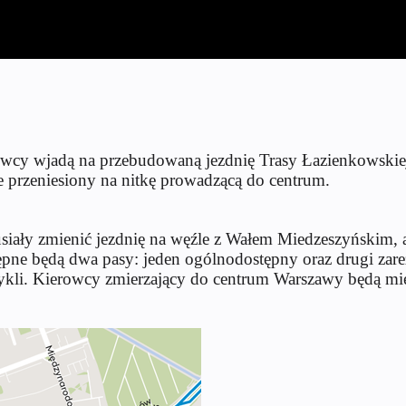
erowcy wjadą na przebudowaną jezdnię Trasy Łazienkowsk
 przeniesiony na nitkę prowadzącą do centrum.
ały zmienić jezdnię na węźle z Wałem Miedzeszyńskim, a 
ne będą dwa pasy: jeden ogólnodostępny oraz drugi z
ykli. Kierowcy zmierzający do centrum Warszawy będą miel