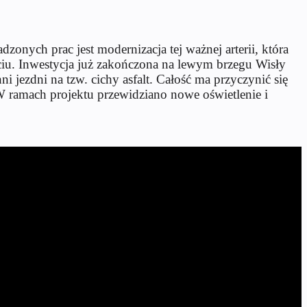
nych prac jest modernizacja tej ważnej arterii, która
yciu. Inwestycja już zakończona na lewym brzegu Wisły
 jezdni na tzw. cichy asfalt. Całość ma przyczynić się
 ramach projektu przewidziano nowe oświetlenie i