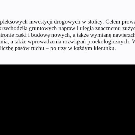
leksowych inwestycji drogowych w stolicy. Celem prowadzo
nie przechodziła gruntowych napraw i uległa znacznemu zuż
tronie rzeki i budowę nowych, a także wymianę nawierzchni
ia, a także wprowadzenia rozwiązań proekologicznych. W
iczbę pasów ruchu – po trzy w każdym kierunku.