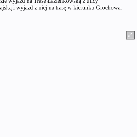
ie wyjazd na Trasę Łazienkowską z ulicy
ajską i wyjazd z niej na trasę w kierunku Grochowa.