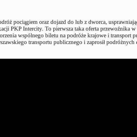
dróż pociągiem oraz dojazd do lub z dworca, usprawniając
cji PKP Intercity. To pierwsza taka oferta przewoźnika w 
tworzenia wspólnego biletu na podróże krajowe i transport
szawskiego transportu publicznego i zaprosił podróżnych 