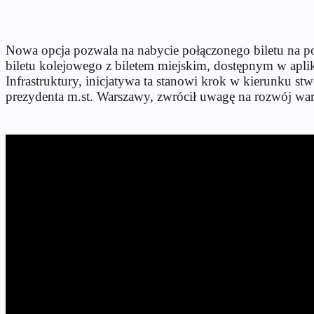
Nowa opcja pozwala na nabycie połączonego biletu na po
biletu kolejowego z biletem miejskim, dostępnym w aplika
Infrastruktury, inicjatywa ta stanowi krok w kierunku s
prezydenta m.st. Warszawy, zwrócił uwagę na rozwój war