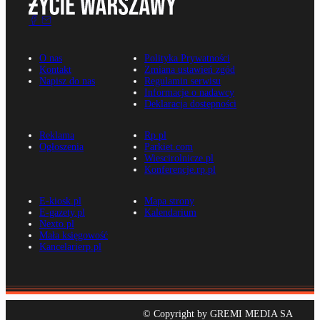
O nas
Polityka Prywatności
Kontakt
Zmiana ustawień zgód
Napisz do nas
Regulamin serwisu
Informacje o nadawcy
Deklaracja dostępności
Reklama
Rp.pl
Ogłoszenia
Parkiet.com
Wiescirolnicze.pl
Konferencje.rp.pl
E-kiosk.pl
Mapa strony
E-gazety.pl
Kalendarium
Nexto.pl
Mała księgowość
Kancelarierp.pl
© Copyright by GREMI MEDIA SA