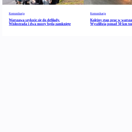
Komunikacja
Komunikacja
Warszawa szykuje się do defilady.
Kolejny etap prac w warsz
Wisłostrada i dwa mosty będą zamknięte
Wyszlifują ponad 50 km to