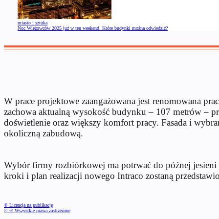
miasto i sztuka
Noc Wieżowców 2025 już w ten weekend. Które budynki można odwiedzić?
W prace projektowe zaangażowana jest renomowana praco
zachowa aktualną wysokość budynku – 107 metrów – przy 
doświetlenie oraz większy komfort pracy. Fasada i wybra
okoliczną zabudową.
Wybór firmy rozbiórkowej ma potrwać do późnej jesieni 2
kroki i plan realizacji nowego Intraco zostaną przedstaw
© Licencja na publikację
© ℗ Wszystkie prawa zastrzeżone