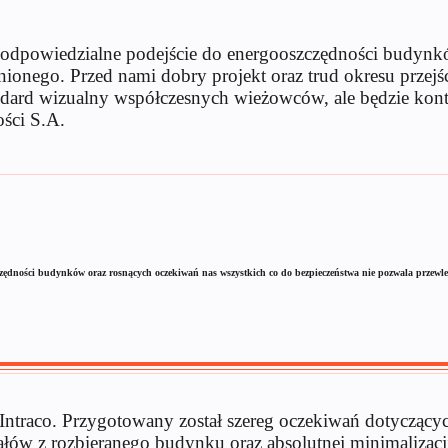
, ale odpowiedzialne podejście do energooszczędności budy
nionego. Przed nami dobry projekt oraz trud okresu przej
tandard wizualny współczesnych wieżowców, ale będzie kon
ści S.A.
ooszczędności budynków oraz rosnących oczekiwań nas wszystkich co do bezpieczeństwa nie pozwala przew
Intraco. Przygotowany został szereg oczekiwań dotyczący
łów z rozbieranego budynku oraz absolutnej minimalizacji