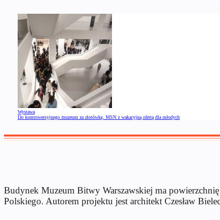
Wystawa
Do kontrowersyjnego muzeum za złotówkę. MSN z wakacyjną ofertą dla młodych
Budynek Muzeum Bitwy Warszawskiej ma powierzchnię 4,
Polskiego. Autorem projektu jest architekt Czesław Bielec