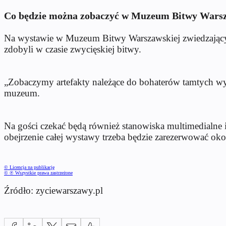
Co będzie można zobaczyć w Muzeum Bitwy Warsz
Na wystawie w Muzeum Bitwy Warszawskiej zwiedzający 
zdobyli w czasie zwycięskiej bitwy.
„Zobaczymy artefakty należące do bohaterów tamtych wy
muzeum.
Na gości czekać będą również stanowiska multimedialne 
obejrzenie całej wystawy trzeba będzie zarezerwować ok
© Licencja na publikację
© ℗ Wszystkie prawa zastrzeżone
Źródło: zyciewarszawy.pl