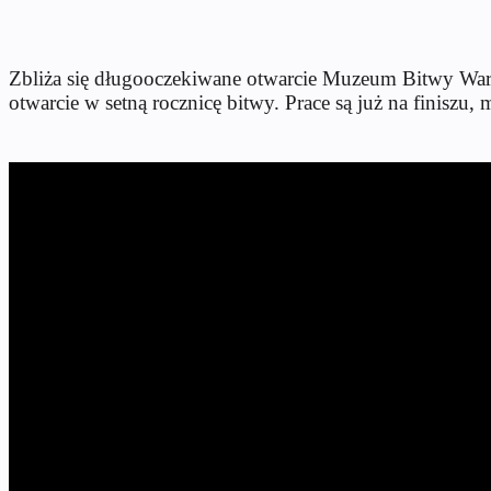
Zbliża się długooczekiwane otwarcie Muzeum Bitwy War
otwarcie w setną rocznicę bitwy. Prace są już na finiszu, 