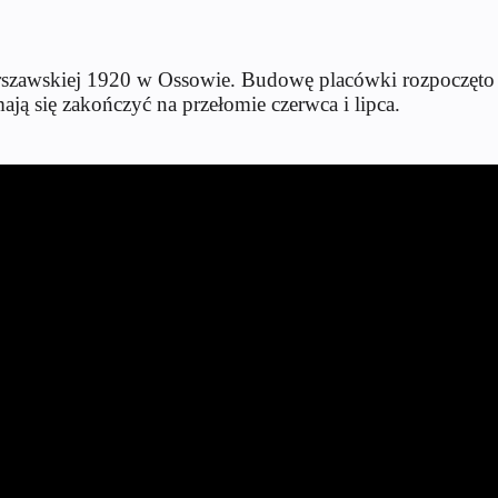
szawskiej 1920 w Ossowie. Budowę placówki rozpoczęto w
mają się zakończyć na przełomie czerwca i lipca.