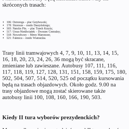
skróconych trasach:
106: Ostroroga – plac Grzybowski;
178: Skorosze – rondo Daszyńskiego;
503: Natolin Płn. – plac Trzech Krzyży;
517: Ursus-Niedźwiadek – Dworzec Centralny;
518: Nowodwory – Metro Marymont;
521: Falenica – rondo Wiatraczna.
Trasy linii tramwajowych 4, 7, 9, 10, 11, 13, 14, 15,
16, 18, 20, 23, 24, 26, 36 mogą być skracane,
zmieniane lub zawieszane. Autobusy
107, 111, 116,
117, 118, 119, 127, 128, 131, 151, 158, 159, 175, 180,
502, 504, 507, 514, 520, 525 od początku kursowania
będą na trasach objazdowych. Około godz. 9.00 na
trasy objazdowe mogą zostać skierowane także
autobusy linii 100, 108, 160, 166, 190, 503.
Kiedy II tura wyborów prezydenckich?