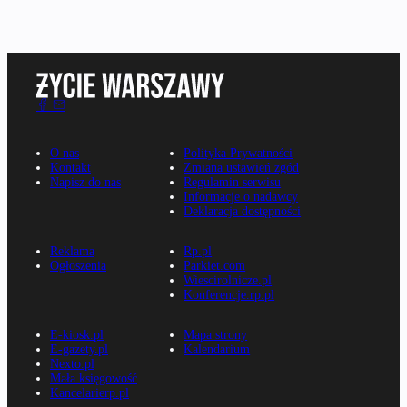
O nas
Polityka Prywatności
Kontakt
Zmiana ustawień zgód
Napisz do nas
Regulamin serwisu
Informacje o nadawcy
Deklaracja dostępności
Reklama
Rp.pl
Ogłoszenia
Parkiet.com
Wiescirolnicze.pl
Konferencje.rp.pl
E-kiosk.pl
Mapa strony
E-gazety.pl
Kalendarium
Nexto.pl
Mała księgowość
Kancelarierp.pl