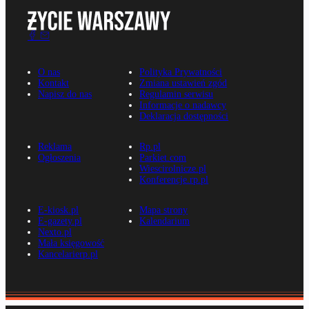
O nas
Polityka Prywatności
Kontakt
Zmiana ustawień zgód
Napisz do nas
Regulamin serwisu
Informacje o nadawcy
Deklaracja dostępności
Reklama
Rp.pl
Ogłoszenia
Parkiet.com
Wiescirolnicze.pl
Konferencje.rp.pl
E-kiosk.pl
Mapa strony
E-gazety.pl
Kalendarium
Nexto.pl
Mała księgowość
Kancelarierp.pl