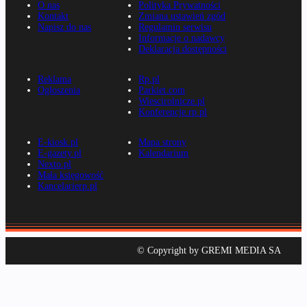
O nas
Polityka Prywatności
Kontakt
Zmiana ustawień zgód
Napisz do nas
Regulamin serwisu
Informacje o nadawcy
Deklaracja dostępności
Reklama
Rp.pl
Ogłoszenia
Parkiet.com
Wiescirolnicze.pl
Konferencje.rp.pl
E-kiosk.pl
Mapa strony
E-gazety.pl
Kalendarium
Nexto.pl
Mała księgowość
Kancelarierp.pl
© Copyright by GREMI MEDIA SA