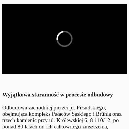
Wyjątkowa staranność w procesie odbudowy
Odbudowa zachodniej pierzei pl. Piłsudskiego,
obejmująca kompleks Pałaców Saskiego i Brühla oraz
trzech kamienic przy ul. Królewskiej 6, 8 i 10/12, po
ponad 80 latach od ich całkowitego zniszczenia,